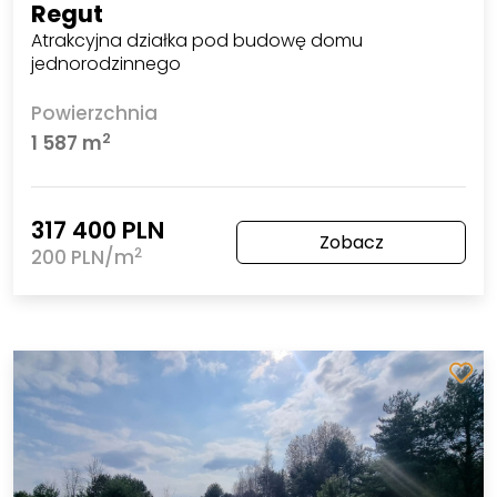
Regut
Atrakcyjna działka pod budowę domu
jednorodzinnego
Powierzchnia
2
1 587 m
317 400 PLN
Zobacz
2
200 PLN/m