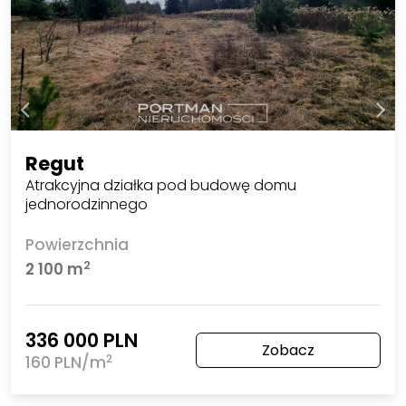
Regut
Atrakcyjna działka pod budowę domu
jednorodzinnego
Powierzchnia
2
2 100 m
336 000 PLN
Zobacz
2
160 PLN/m