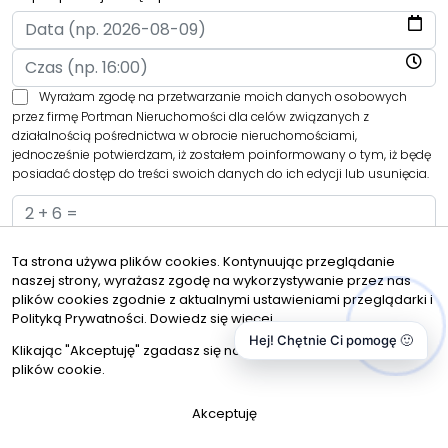
Wyrażam zgodę na przetwarzanie moich danych osobowych
przez firmę Portman Nieruchomości dla celów związanych z
działalnością pośrednictwa w obrocie nieruchomościami,
jednocześnie potwierdzam, iż zostałem poinformowany o tym, iż będę
posiadać dostęp do treści swoich danych do ich edycji lub usunięcia.
Ta strona używa plików cookies. Kontynuując przeglądanie
naszej strony, wyrażasz zgodę na wykorzystywanie przez nas
Administratorem danych osobowych jest Portman Nieruchomości z
plików cookies zgodnie z aktualnymi ustawieniami przeglądarki i
siedzibą przy Andriollego 34 lok.15, 05-400 Otwock (“Administrator”), z
Polityką Prywatności.
Dowiedz się więcej
którym można się skontaktować przez adres biuro@portman.com.pl…
czytaj więcej
Hej! Chętnie Ci pomogę 🙂
Klikając "Akceptuję" zgadasz się na wykorzystywanie przez nas
plików cookie.
Akceptuję