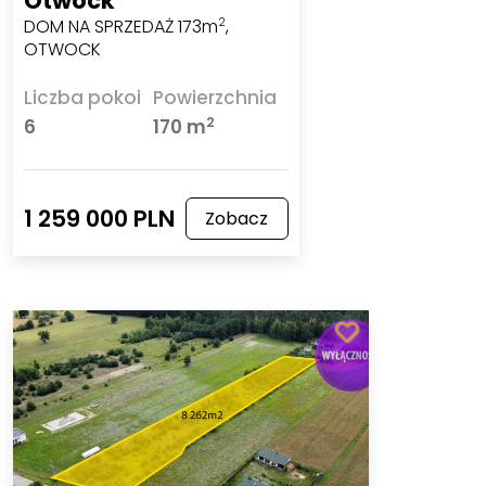
Otwock
DOM NA SPRZEDAŻ 173m
,
2
OTWOCK
Liczba pokoi
Powierzchnia
2
6
170 m
1 259 000 PLN
Zobacz