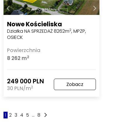
Nowe Kościeliska
Działka NA SPRZEDAŻ 8262m
, MPZP,
2
OSIECK
Powierzchnia
2
8 262 m
249 000 PLN
Zobacz
2
30 PLN/m
1
2
3
4
5
...
8