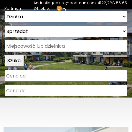
Andriollego
biuro@portman.com.pl
(22)788 55 65
0
Portman
34 lok.15
Nieruchomości
05-400
Otwock