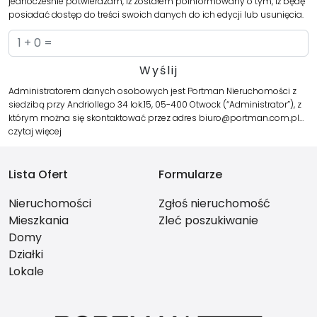
jednocześnie potwierdzam, iż zostałem poinformowany o tym, iż będę
posiadać dostęp do treści swoich danych do ich edycji lub usunięcia.
Administratorem danych osobowych jest Portman Nieruchomości z
siedzibą przy Andriollego 34 lok.15, 05-400 Otwock (“Administrator”), z
którym można się skontaktować przez adres biuro@portman.com.pl…
czytaj więcej
Lista Ofert
Formularze
Nieruchomości
Zgłoś nieruchomość
Mieszkania
Zleć poszukiwanie
Domy
Działki
Lokale