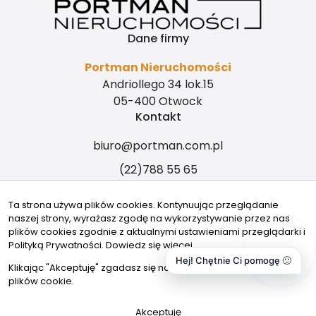
Dane firmy
Portman Nieruchomości
Andriollego 34 lok.15
05-400 Otwock
Kontakt
biuro@portman.com.pl
(22)788 55 65
Tu nas znajdziesz
Ta strona używa plików cookies. Kontynuując przeglądanie
naszej strony, wyrażasz zgodę na wykorzystywanie przez nas
plików cookies zgodnie z aktualnymi ustawieniami przeglądarki i
Polityką Prywatności.
Dowiedz się więcej
Hej! Chętnie Ci pomogę 🙂
© 2026 Wszystkie prawa zastrzeżone | Program dla biur
Klikając "Akceptuję" zgadasz się na wykorzystywanie przez nas
nieruchomości - asaricrm.com
plików cookie.
Zadzwoń
Akceptuję
Wiadomość