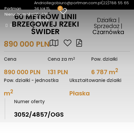
Andriollego
biuro@portman.com.pl
(22)788 55 65
0
Portman
34 lok.15
Nieruchomości
05-400
60 METRÓW LINII
Działka |
Otwock
BRZEGOWEJ RZEKI
Sprzedaż |
ŚWIDER
Czarnówka
890 000 PLN
2
Cena
Cena za m
Pow. działki
2
890 000 PLN
131 PLN
6 787 m
Pow. działki - jednostka
Ukształtowanie działki
2
m
Płaska
Numer oferty
3052/4857/OGS