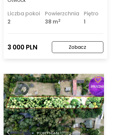
Otwock
Liczba pokoi
Powierzchnia
Piętro
2
2
38 m
1
3 000 PLN
Zobacz