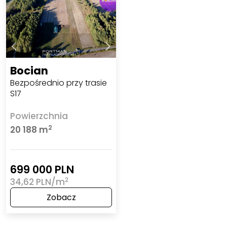
Bocian
Bezpośrednio przy trasie
S17
Powierzchnia
2
20 188 m
699 000 PLN
2
34,62 PLN/m
Zobacz