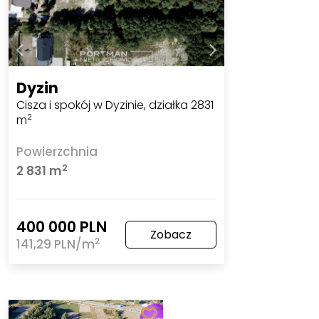
Dyzin
Cisza i spokój w Dyzinie, działka 2831
m
2
Powierzchnia
2
2 831 m
400 000 PLN
Zobacz
2
141,29 PLN/m