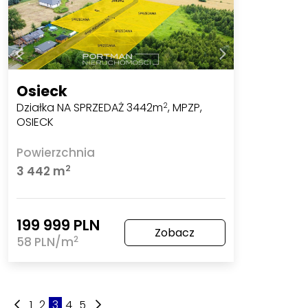
Osieck
Działka NA SPRZEDAŻ 3442m
, MPZP,
2
OSIECK
Powierzchnia
2
3 442 m
199 999 PLN
Zobacz
2
58 PLN/m
1
2
3
4
5