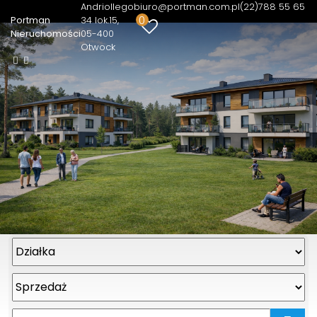
Andriollego
biuro@portman.com.pl
(22)788 55 65
0
Portman
34 lok.15
Nieruchomości
05-400
Otwock