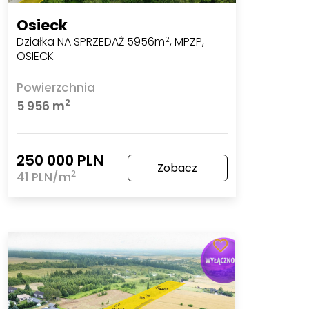
Osieck
Działka NA SPRZEDAŻ 5956m
, MPZP,
2
OSIECK
Powierzchnia
2
5 956 m
250 000 PLN
Zobacz
2
41 PLN/m