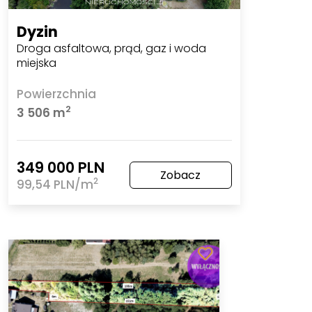
Dyzin
Droga asfaltowa, prąd, gaz i woda
miejska
Powierzchnia
2
3 506 m
349 000 PLN
Zobacz
2
99,54 PLN/m