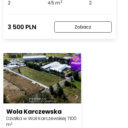
2
2
45 m
2
3 500 PLN
Zobacz
Wola Karczewska
Działka w Woli Karczewskiej 7100
m
2