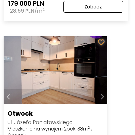
179 000 PLN
Zobacz
2
128,59 PLN/m
Otwock
ul. Józefa Poniatowskiego
Mieszkanie na wynajem 2pok. 38m
,
2