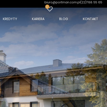
biuro@portman.com.pl
(22)788 55 65
0
KREDYTY
KARIERA
BLOG
KONTAKT