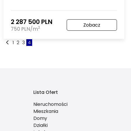
2 287 500 PLN
Zobacz
2
750 PLN/m
1
2
3
4
Lista Ofert
Nieruchomości
Mieszkania
Domy
Działki