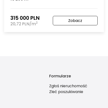
315 000 PLN
Zobacz
2
20,72 PLN/m
Formularze
Zgłoś nieruchomość
Zleć poszukiwanie