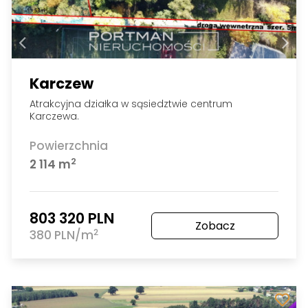
Karczew
Atrakcyjna działka w sąsiedztwie centrum
Karczewa.
Powierzchnia
2
2 114 m
803 320 PLN
Zobacz
2
380 PLN/m