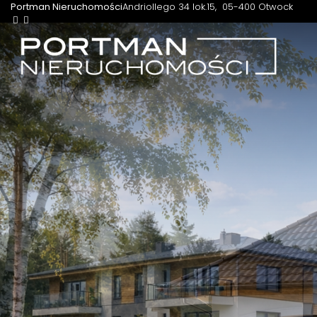
Portman Nieruchomości
Andriollego 34 lok.15
05-400 Otwock