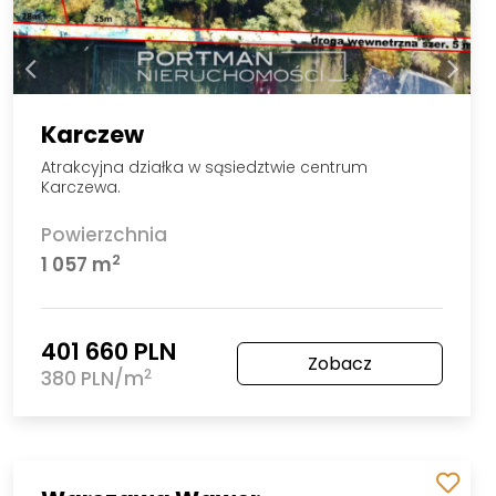
Karczew
Atrakcyjna działka w sąsiedztwie centrum
Karczewa.
Powierzchnia
2
1 057 m
401 660 PLN
Zobacz
2
380 PLN/m