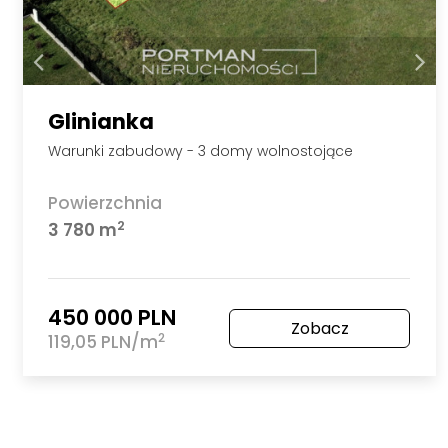
Glinianka
Warunki zabudowy - 3 domy wolnostojące
Powierzchnia
2
3 780 m
450 000 PLN
Zobacz
2
119,05 PLN/m