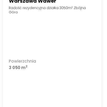
Warszawa Wawer
Radość rezydencyjna działka 3050m
Zbójna
2
Góra
Powierzchnia
2
3 050 m