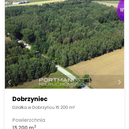
Dobrzyniec
Działka w Dobrzyńcu 15 200 m
2
Powierzchnia
2
15 200 m