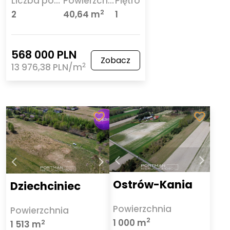
Liczba pokoi
Powierzchnia
Piętro
2
2
40,64 m
1
568 000 PLN
Zobacz
2
13 976,38 PLN/m
Ostrów-Kania
Dziechciniec
Powierzchnia
Powierzchnia
2
1 000 m
2
1 513 m