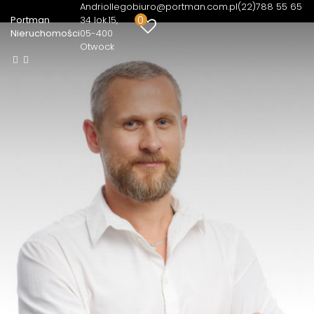
Andriollego
biuro@portman.com.pl
(22)788 55 65
0
Portman
34 lok.15
Nieruchomości
05-400
Otwock